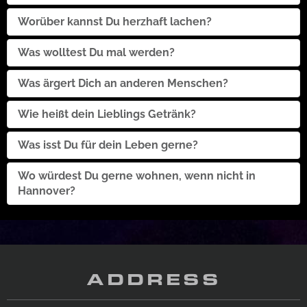
Ich habe zwei: Hannover96 und St.Pauli
Worüber kannst Du herzhaft lachen?
Über alles
Was wolltest Du mal werden?
am meisten über Missgeschicke
anderer
Disco/Club-Besitzer
Was ärgert Dich an anderen Menschen?
Wenn Menschen nicht verlässlich sind
Wie heißt dein Lieblings Getränk?
Was isst Du für dein Leben gerne?
COLA
Fleisch / Ketchup
Wo würdest Du gerne wohnen, wenn nicht in
Hannover?
Hamburg, Mallorca, NewYork, Miami, Honkong uvm.
ADDRESS