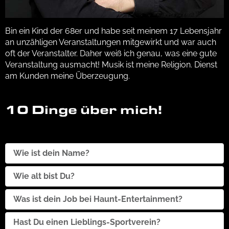
Bin ein Kind der 68er und habe seit meinem 17 Lebensjahr
an unzähligen Veranstaltungen mitgewirkt und war auch
oft der Veranstalter. Daher weiß ich genau, was eine gute
Veranstaltung ausmacht! Musik ist meine Religion. Dienst
am Kunden meine Überzeugung.
10 Dinge über mich!
Wie ist dein Name?
Jürgen Buchmann
Wie alt bist Du?
Die einen sagen ich bin alt und ich sage ist mir egal
Was ist dein Job bei Haunt-Entertainment?
Inhaber und Manager
Hast Du einen Lieblings-Sportverein?