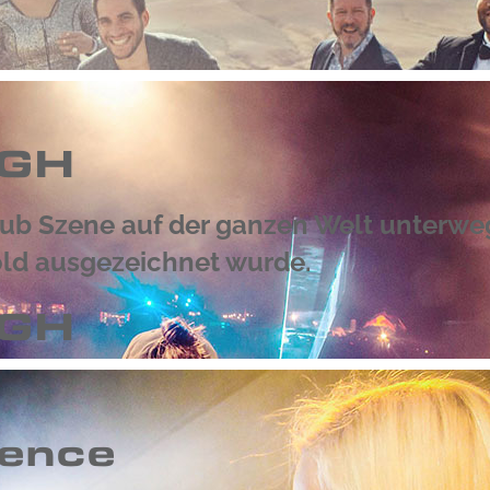
OGH
Club Szene auf der ganzen Welt unterweg
Gold ausgezeichnet wurde.
OGH
rence