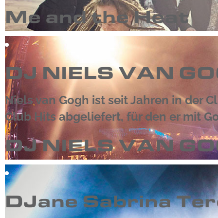
Me and the Heat
DJ NIELS VAN G
Niels van Gogh ist seit Jahren in der 
Club Hits abgeliefert, für den er mit 
DJ NIELS VAN G
DJane Sabrina Te