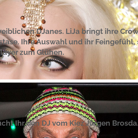
eiblichen DJanes. LiJa bringt ihre Crowd
ase. Ihre Auswahl und ihr Feingefühl, 
 Player zum Glühen.
aucht Ihr den DJ vom Kiez Jürgen Brosda