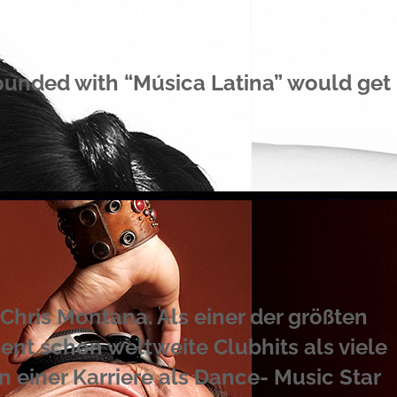
rounded with “Música Latina” would get
“ Chris Montana. Als einer der größten
nt schon weltweite Clubhits als viele
einer Karriere als Dance- Music Star