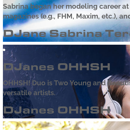
Sabrina began her modeling career at 
magazines (e.g., FHM, Maxim, etc.), an
DJane Sabrina Te
DJanes OHHSH
OHHSH! Duo is Two Young and Beautiful
versatile artists.
DJanes OHHSH