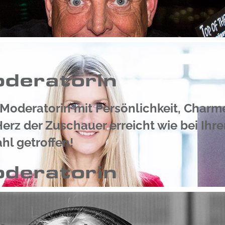
oderatorin
 Moderatorin mit Persönlichkeit, Charm
 Herz der Zuschauer erreicht wie bei I
hl getroffen!
oderatorin