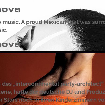
nova
by music. A proud Mexican that was sur
ic.
nova
h des „intercontinental party-architect
ene, hatte der deutsche DJ und Produze
Stars noch in ihren Kinderzimmern von 