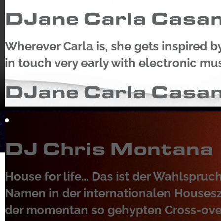
DJane Carla Casa
Wherever Carla is, she gets inspired 
in touch very early with electronic mus
DJane Carla Casa
DJ Chris Montana
House for life... Das ist der Wahlspruc
Namen in der internationalen Housesz
der momentan so gehypten Cross-over 