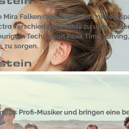
stein
Mira Falkenstein liegt darin, mit ents
tro verschiedene Events zu untermale
eurigem Techno von Peak Time, Driving,
s zu sorgen.
stein
mslos Profi-Musiker und bringen eine 