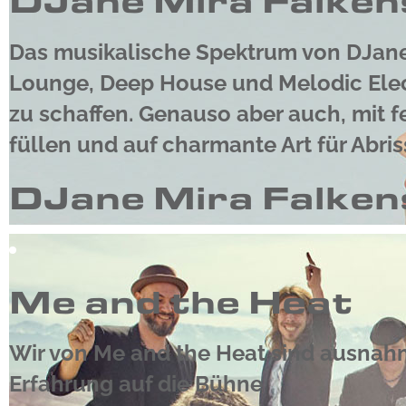
DJane Mira Falken
Das musikalische Spektrum von DJane 
Lounge, Deep House und Melodic Elec
zu schaffen. Genauso aber auch, mit f
füllen und auf charmante Art für Abris
DJane Mira Falken
Me and the Heat
Wir von Me and the Heat sind ausnah
Erfahrung auf die Bühne