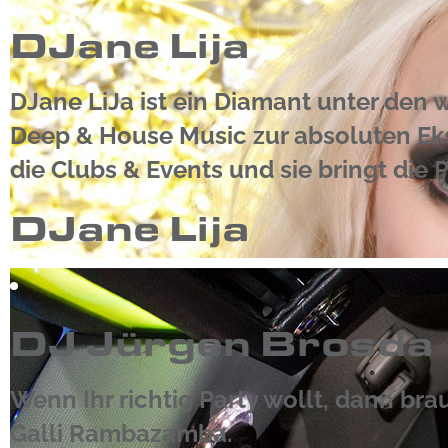
DJane Lija
DJane LiJa ist ein Diamant unter den w
Deep & House Music zur absoluten Ekst
die Clubs & Events und sie bringt die
DJane Lija
DJ Jürgen Brosda
Wenn Ihr richtig Party wollt, dann br
Galli Rambazamba.