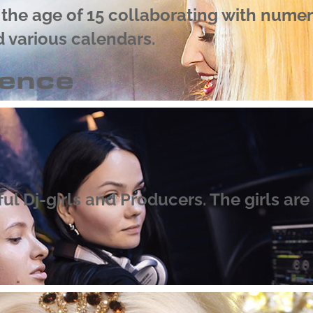
the age of 15 collaborating with numer
d various calendars.
rence
 Dj-girls and Producers. The girls are